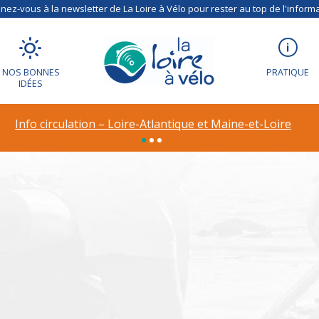
ez-vous à la newsletter de La Loire à Vélo pour rester au top de l'informa
NOS BONNES
PRATIQUE
IDÉES
ion – Déviation à R
Info circulation – Loire-Atlantique et Maine-et-Loire