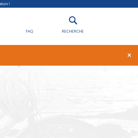
tion !
FAQ
RECHERCHE
illy-sur-Loire
×