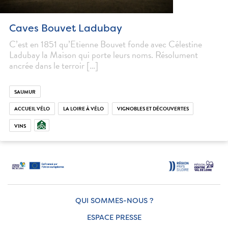
Caves Bouvet Ladubay
C’est en 1851 qu’Etienne Bouvet fonde avec Célestine
Ladubay la Maison qui porte leurs noms. Résolument
ancrée dans le terroir […]
SAUMUR
ACCUEIL VÉLO
LA LOIRE À VÉLO
VIGNOBLES ET DÉCOUVERTES
VINS
QUI SOMMES-NOUS ?
ESPACE PRESSE