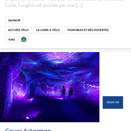
Loire, Langlois est animée par une […]
SAUMUR
ACCUEIL VÉLO
LA LOIRE À VÉLO
VIGNOBLES ET DÉCOUVERTES
VINS
RÉSERVER
Caves Ackerman