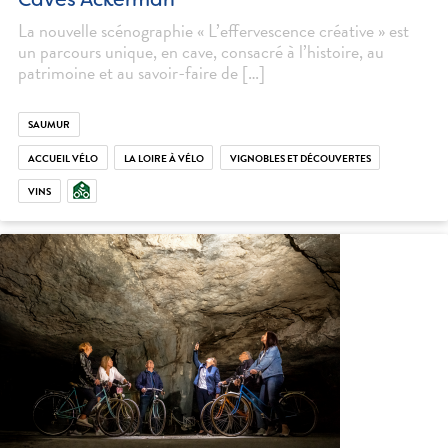
La nouvelle scénographie « L’effervescence créative » est
un parcours unique, en cave, consacré à l’histoire, au
patrimoine et au savoir-faire de […]
SAUMUR
ACCUEIL VÉLO
LA LOIRE À VÉLO
VIGNOBLES ET DÉCOUVERTES
VINS