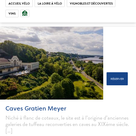
ACCUEIL VÉLO
LA LOIRE À VÉLO
VIGNOBLES ET DÉCOUVERTES
VINS
RÉSERVER
Caves Gratien Meyer
Niché à flanc de coteaux, le site est à l’origine d’anciennes
galeries de tuffeau reconverties en caves au XIXème siècle.
[…]