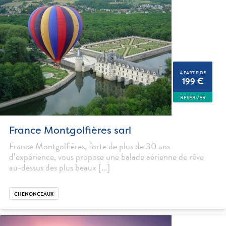
À PARTIR DE
199 €
RÉSERVER
France Montgolfières sarl
France Montgolfières, forte de plus de 30 ans
d’expérience, vous propose une balade aérienne de rêve
au-dessus des plus beaux […]
CHENONCEAUX