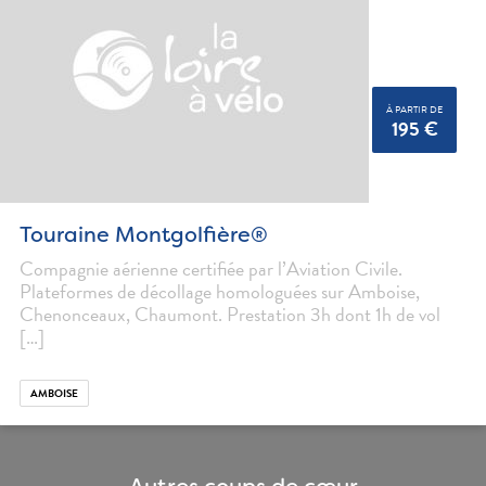
À PARTIR DE
195 €
Touraine Montgolfière®
Compagnie aérienne certifiée par l’Aviation Civile.
Plateformes de décollage homologuées sur Amboise,
Chenonceaux, Chaumont. Prestation 3h dont 1h de vol
[…]
AMBOISE