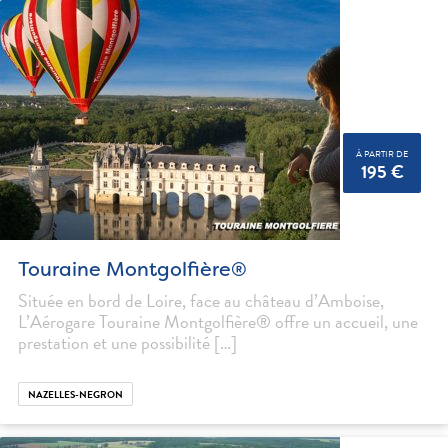
À PARTIR DE
195 €
Touraine Montgolfière®
Située en bord de Loire, face au château d’Amboise,
L’Aérogare Touraine Montgolfière® offre un accueil, une
prestation et une possibilité […]
NAZELLES-NEGRON