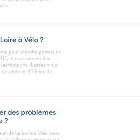
oute.
Loire à Vélo ?
isme pour prendre possession
 TTC, et commencez à le
les tampons illustrés mis à
x de vente et 43 lieux de
er des problèmes
e ?
net de La Loire à Vélo vous
 actuellement en cours sur