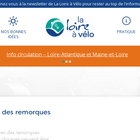
ez-vous à la newsletter de La Loire à Vélo pour rester au top de l'informa
NOS BONNES
PRATIQUE
IDÉES
 votre recherche
Info circulation – Loire-Atlantique et Maine-et-Loire
ec des remorques
avec des remorques.
s chicanes peuvent être