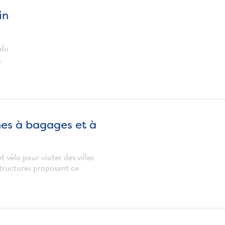
in
 du
,
nes à bagages et à
t vélo pour visiter des villes
 structures proposant ce