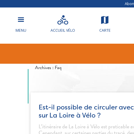
Abonn
MENU
ACCUEIL VÉLO
CARTE
Résultats de
Archives :
Faq
Est-il possible de circuler av
sur La Loire à Vélo ?
L’itinéraire de La Loire à Vélo est praticable 
Cependant, sur certaines parties du tracé, de