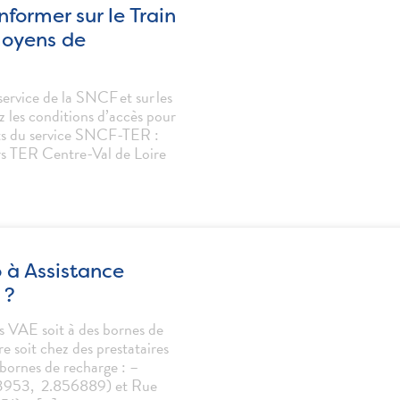
nformer sur le Train
 moyens de
service de la SNCF et sur les
z les conditions d’accès pour
acts du service SNCF-TER :
ers TER Centre-Val de Loire
 à Assistance
 ?
s VAE soit à des bornes de
e soit chez des prestataires
 bornes de recharge : –
93953, 2.856889) et Rue