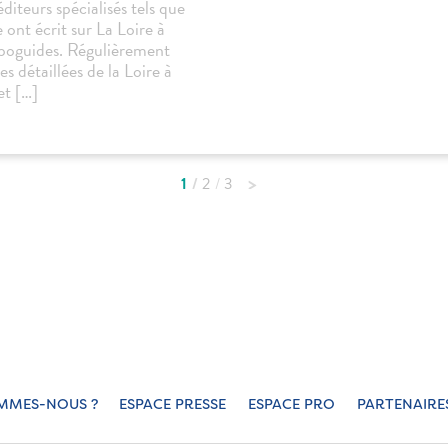
diteurs spécialisés tels que
nt écrit sur La Loire à
opoguides. Régulièrement
s détaillées de la Loire à
et […]
1
2
3
MMES-NOUS ?
ESPACE PRESSE
ESPACE PRO
PARTENAIRE