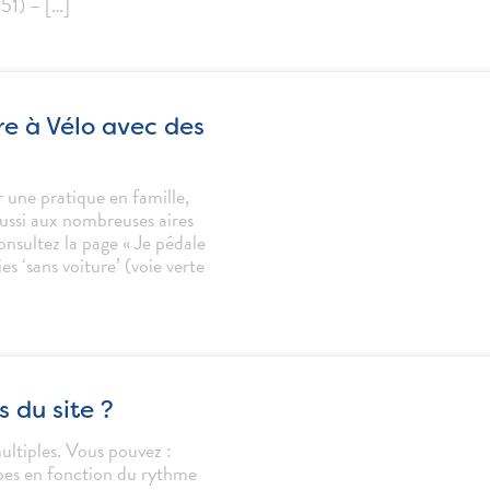
1) – […]
ire à Vélo avec des
 une pratique en famille,
 aussi aux nombreuses aires
onsultez la page « Je pédale
es ‘sans voiture’ (voie verte
s du site ?
multiples. Vous pouvez :
apes en fonction du rythme