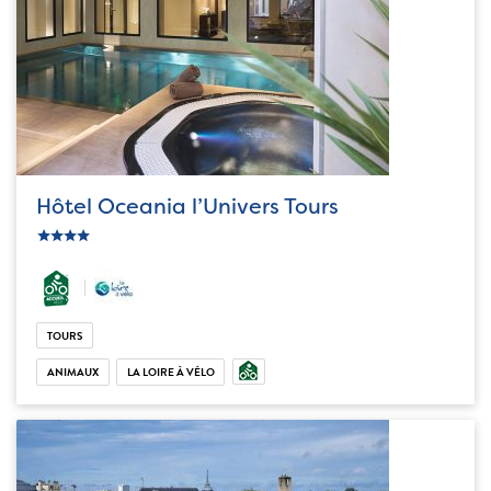
Hôtel Oceania l’Univers Tours
c_star
ic_star
ic_star
ic_star
TOURS
ANIMAUX
LA LOIRE À VÉLO