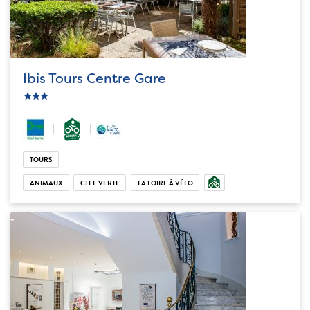
Ibis Tours Centre Gare
c_star
ic_star
ic_star
TOURS
ANIMAUX
CLEF VERTE
LA LOIRE À VÉLO