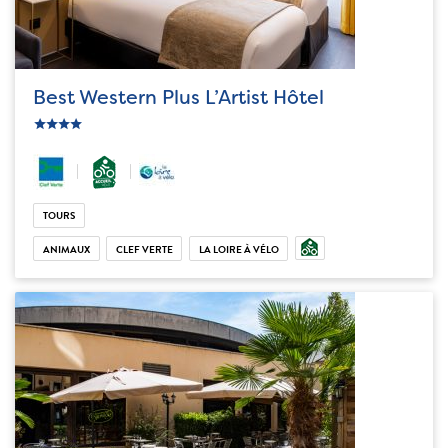
Best Western Plus L’Artist Hôtel
c_star
ic_star
ic_star
ic_star
TOURS
ANIMAUX
CLEF VERTE
LA LOIRE À VÉLO