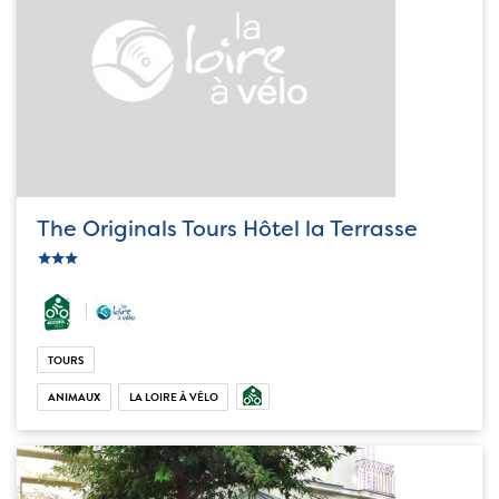
The Originals Tours Hôtel la Terrasse
c_star
ic_star
ic_star
TOURS
ANIMAUX
LA LOIRE À VÉLO