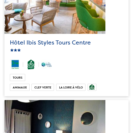
Hôtel Ibis Styles Tours Centre
c_star
ic_star
ic_star
TOURS
ANIMAUX
CLEF VERTE
LA LOIRE À VÉLO