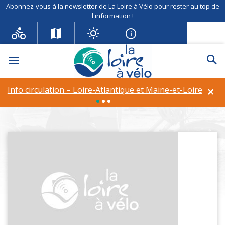
Abonnez-vous à la newsletter de La Loire à Vélo pour rester au top de
l'information !
Menu
Re
Communes
×
Info circulation – Loire-Atlantique et Maine-et-Loire
fil d'Ariane
Un itinéraire de 900 km au bord de la Loire
Communes