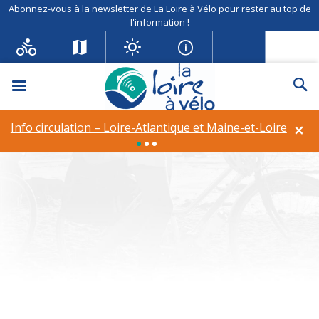
Abonnez-vous à la newsletter de La Loire à Vélo pour rester au top de
l'information !
Menu
Re
Info circulation – Déviation à
Rilly-sur-Loire
×
Info circulation – Loire-Atlantique et Maine-et-Loire
Theme :
Duiventil