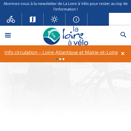
Abonnez-vous à la newsletter de La Loire à Vélo pour rester au top de
l'information !
Menu
Re
Info circulation – Déviation à
Rilly-sur-Loire
×
Info circulation – Loire-Atlantique et Maine-et-Loire
Theme :
Ambachtscentrum