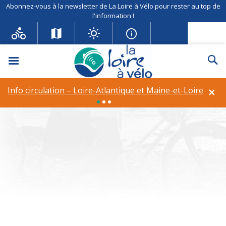
Abonnez-vous à la newsletter de La Loire à Vélo pour rester au top de
l'information !
Menu
Re
Info circulation – Déviation à
Rilly-sur-Loire
×
Info circulation – Loire-Atlantique et Maine-et-Loire
Étiquette :
Traiteur