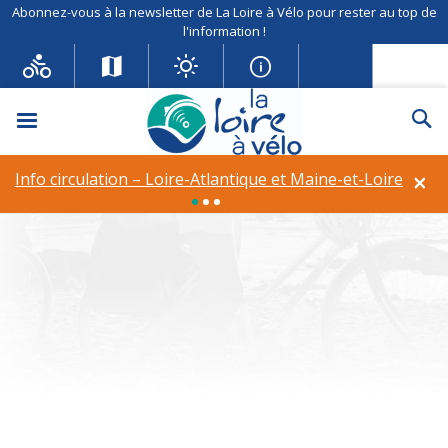
Abonnez-vous à la newsletter de La Loire à Vélo pour rester au top de
l'information !
Menu
Re
Info circulation – Déviation à
Rilly-sur-Loire
×
Info circulation – Loire-Atlantique et Maine-et-Loire
style :
Barok