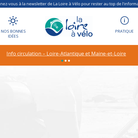
ez-vous à la newsletter de La Loire à Vélo pour rester au top de l'informa
NOS BONNES
PRATIQUE
IDÉES
ion – Déviation à R
Info circulation – Loire-Atlantique et Maine-et-Loire