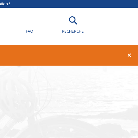
tion !
FAQ
RECHERCHE
illy-sur-Loire
×